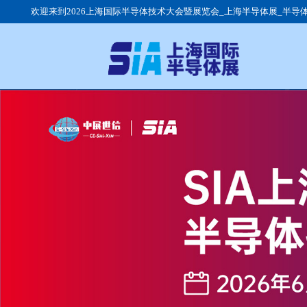
欢迎来到2026上海国际半导体技术大会暨展览会_上海半导体展_半导
展会介绍
展会动态
参观时间
展品范围
行业动态
观众群体
日程安排
展馆交通
参展流程
我要参观
我要参展
团体观众
现场回顾
往届展商