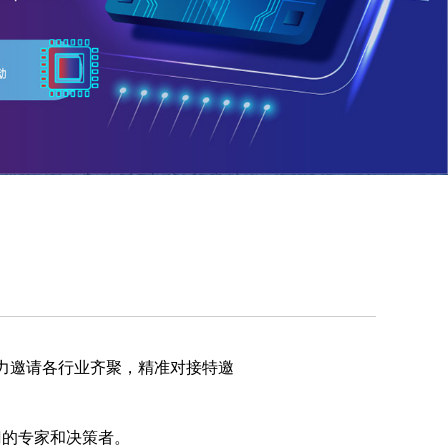
力邀请各行业齐聚，精准对接特邀
门的专家和决策者。