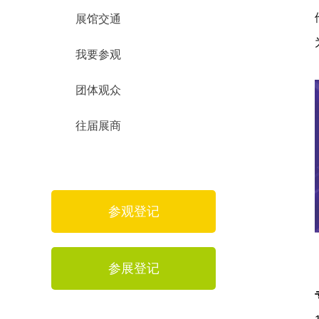
展馆交通
我要参观
团体观众
往届展商
参观登记
参展登记