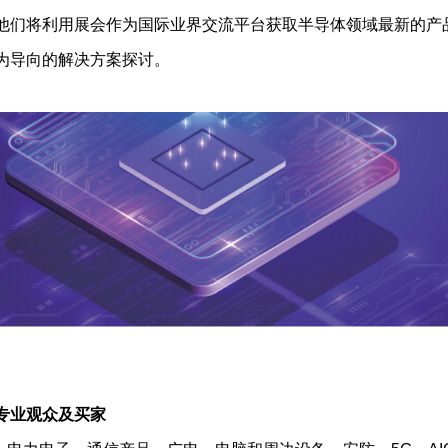
他们将利用展会作为国际业界交流平台获取半导体领域最新的产
为导向的解决方案探讨。
专业观众及买家