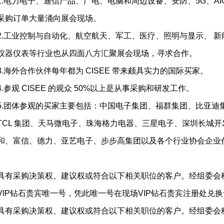
1.电力电子、通信产品、广电、电脑和周边设备、安防、5G、A
采购订单大量涌向展会现场。
2.工业控制与自动化、航空航天、军工、医疗、照明与显示、 新
仪器仪表等行业也从四面八方汇聚展会现场，寻求合作。
3.海外合作伙伴每年都为 CISEE 带来颇具实力的国际买家。
4.参观 CISEE 的观众 50%以上是从事采购和研发工作。
5.团体参观的买家主要包括：中国电子集团、福群集团、比亚迪
TCL 集团、天马微电子、珠海格力电器、三星电子、深圳长城
和、富信、德力、亚艺电子、步步高集团以及各个行业协会企业
具有采购决策权、建议权或符合以下相关职位的客户。经组委会核
VIP钻石贵宾唯一号，凭此唯一号在现场VIP钻石贵宾注册处兑
具有采购决策权、建议权或符合以下相关职位的客户。经组委会核